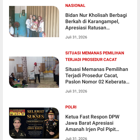
Brantas Korupsi
NASIONAL
Bidan Nur Kholisah Berbagi
Berkah di Karangampel,
Apresiasi Ratusan
Pendukung Setia yang
Juli 31, 2026
Mengawal dari Titik Nol
SITUASI MEMANAS PEMILIHAN
TERJADI PROSEDUR CACAT
Situasi Memanas Pemilihan
Terjadi Prosedur Cacat,
Paslon Nomor 02 Keberatan
Hasil Pemilihan BPD
Juli 31, 2026
Kebayanan Kiping
POLRI
Ketua Fast Respon DPW
Jawa Barat Apresiasi
Amanah Irjen Pol Pipit
Rismanto sebagai Kapolda
Juli 31, 2026