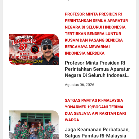
PROFESOR MINTA PRESIDEN RI
PERINTAHKAN SEMUA APARATUR
NEGARA DI SELURUH INDONESIA
TERTIBKAN BENDERA LUNTUR
KUSAM DAN PASANG BENDERA
BERCAHAYA MEWARNAI
INDONESIA MERDEKA
Profesor Minta Presiden RI
Perintahkan Semua Aparatur
Negara Di Seluruh Indonesia
Tertibkan bendera luntur
Agustus 06, 2026
kusam dan Pasang Bendera
Bercahaya Mewarnai
Indonesia Merdeka !!!
SATGAS PAMTAS RI-MALAYSIA
YONARMED 19/BOGANI TERIMA
DUA SENJATA API RAKITAN DARI
WARGA
Jaga Keamanan Perbatasan,
Satgas Pamtas RI-Malaysia