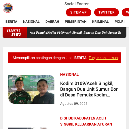
Social Footer
SITEMAP
TWITTER
W
BERITA
NASIONAL
DAERAH
PEMERINTAH
KRIMINAL
POLRI
BREAKING
Kodim 0109/Aceh Singkil, Bangun Dua Unit Sumur Bor di Desa PemukaKodim 0
NEWS
Menampilkan postingan dengan label
BERITA
Tunjukkan semua
NASIONAL
Kodim 0109/Aceh Singkil,
Bangun Dua Unit Sumur Bor
di Desa PemukaKodim
0109/Aceh Singkil, Bangun
Agustus 09, 2026
Dua Unit Sumur Bor di Desa
Pemuka
DISHUB KABUPATEN ACEH
SINGKIL KELUARKAN ATURAN