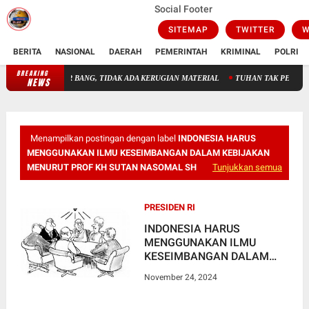
Social Footer
SITEMAP
TWITTER
W
BERITA
NASIONAL
DAERAH
PEMERINTAH
KRIMINAL
POLRI
BREAKING
TADION AIR BANG, TIDAK ADA KERUGIAN MATERIAL
TUHAN TAK PERLU DICARI, T
NEWS
Menampilkan postingan dengan label
INDONESIA HARUS
MENGGUNAKAN ILMU KESEIMBANGAN DALAM KEBIJAKAN
MENURUT PROF KH SUTAN NASOMAL SH
Tunjukkan semua
PRESIDEN RI
INDONESIA HARUS
MENGGUNAKAN ILMU
KESEIMBANGAN DALAM
KEBIJAKAN MENURUT PROF
November 24, 2024
KH SUTAN NASOMAL
SH,MH