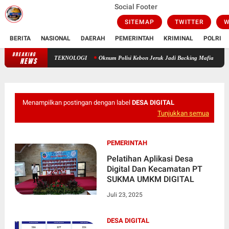
Social Footer
SITEMAP
TWITTER
W
BERITA
NASIONAL
DAERAH
PEMERINTAH
KRIMINAL
POLRI
BREAKING
USIA HARAPAN HIDUP: ANTARA TAKDIR ILAHI DAN TEKNOLOGI
NEWS
Menampilkan postingan dengan label
DESA DIGITAL
Tunjukkan semua
PEMERINTAH
Pelatihan Aplikasi Desa
Digital Dan Kecamatan PT
SUKMA UMKM DIGITAL
Juli 23, 2025
DESA DIGITAL