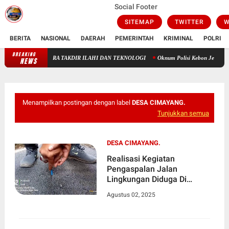
Social Footer
SITEMAP
TWITTER
W
BERITA
NASIONAL
DAERAH
PEMERINTAH
KRIMINAL
POLRI
BREAKING
DUP: ANTARA TAKDIR ILAHI DAN TEKNOLOGI
Oknum Polisi Kebon Jeruk Jadi Backi
NEWS
Menampilkan postingan dengan label
DESA CIMAYANG.
Tunjukkan semua
DESA CIMAYANG.
Realisasi Kegiatan
Pengaspalan Jalan
Lingkungan Diduga Di
Jadikan Ajang Bisnis Pihak
Agustus 02, 2025
Pemdes Cimayang