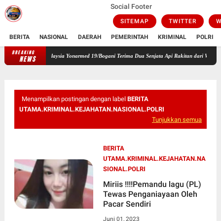
Social Footer
SITEMAP
TWITTER
W
BERITA
NASIONAL
DAERAH
PEMERINTAH
KRIMINAL
POLRI
BREAKING
tas RI-Malaysia Yonarmed 19/Bogani Terima Dua Senjata Api Rakitan dari Warga
Pimpi
NEWS
Menampilkan postingan dengan label
BERITA
UTAMA.KRIMINAL.KEJAHATAN.NASIONAL.POLRI
Tunjukkan semua
BERITA
UTAMA.KRIMINAL.KEJAHATAN.NA
SIONAL.POLRI
Miriis !!!!Pemandu lagu (PL)
Tewas Penganiayaan Oleh
Pacar Sendiri
Juni 01, 2023