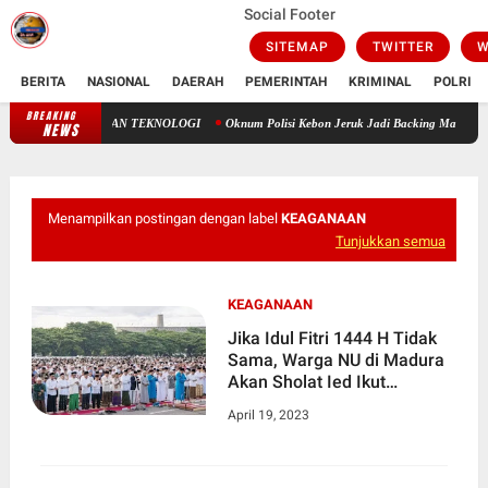
Social Footer
SITEMAP
TWITTER
W
BERITA
NASIONAL
DAERAH
PEMERINTAH
KRIMINAL
POLRI
BREAKING
USIA HARAPAN HIDUP: ANTARA TAKDIR ILAHI DAN TEKNOLOG
NEWS
Menampilkan postingan dengan label
KEAGANAAN
Tunjukkan semua
KEAGANAAN
Jika Idul Fitri 1444 H Tidak
Sama, Warga NU di Madura
Akan Sholat Ied Ikut
Muhammadiyah
April 19, 2023