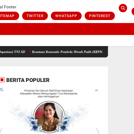
al Footer
ITEMAP
TWITTER
WHATSAPP
PINTEREST
TNI AD
Kesatuan Komando Pembela Merah Putih (KKPMP) Wadah Silaturahmi Masyaraka
BERITA POPULER