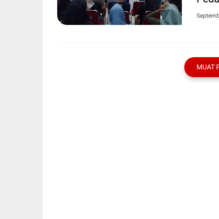
UMKM
Septemb
MUAT 