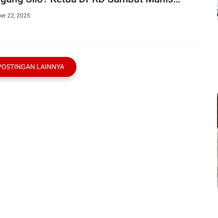
 Silo
er 22, 2025
POSTINGAN LAINNYA