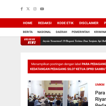
HOME
REDAKSI
KODE ETIK
DISCLAIMER
P
BERITA
NASIONAL
DAERAH
PEMERINTAH
KRIMIN
BREAKING
san, Satgas Pamtas RI-Malaysia Yonarmed 19/Bogani Terima Dua Senjata Api Rakitan dari 
NEWS
Menampilkan postingan dengan label
PARA PEDAGANG
KEDATANGAN PEDAGANG SILO? KETUA DPRD SAMBU
UMKM
Para
Riya
Peda