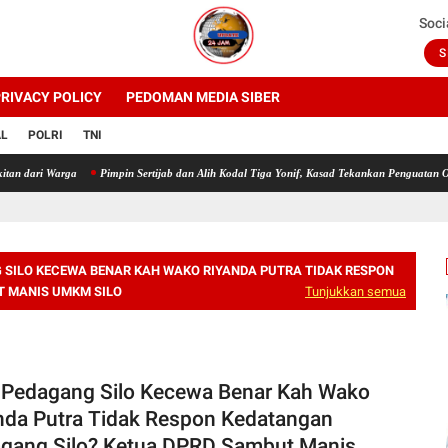
Soci
S
RIVACY POLICY
PEDOMAN MEDIA SIBER
AL
POLRI
TNI
Warga
Pimpin Sertijab dan Alih Kodal Tiga Yonif, Kasad Tekankan Penguatan Organisasi 
 SILO KECEWA BENAR KAH WAKO RIYANDA PUTRA TIDAK RESPON
T MANIS UMKM SILO
Tunjukkan semua
 Pedagang Silo Kecewa Benar Kah Wako
nda Putra Tidak Respon Kedatangan
gang Silo? Ketua DPRD Sambut Manis