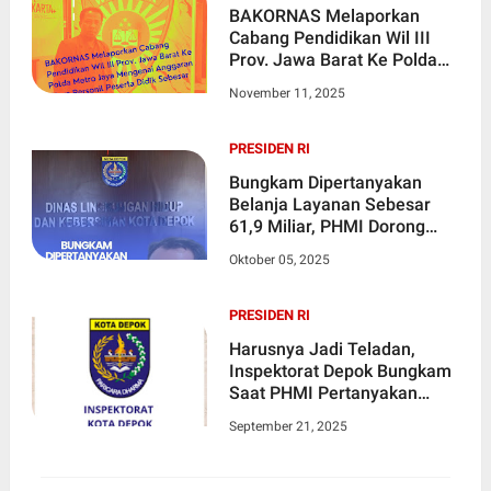
BAKORNAS Melaporkan
Cabang Pendidikan Wil III
Prov. Jawa Barat Ke Polda
Metro Jaya Mengenai
November 11, 2025
Anggaran Biaya Personil
Peserta Didik Sebesar 108,9
Miliar
PRESIDEN RI
Bungkam Dipertanyakan
Belanja Layanan Sebesar
61,9 Miliar, PHMI Dorong
Kepala Dinas DLHK Depok
Oktober 05, 2025
Segera Diperiksa
PRESIDEN RI
Harusnya Jadi Teladan,
Inspektorat Depok Bungkam
Saat PHMI Pertanyakan
Uang Harian Tahun 2024
September 21, 2025
Sebesar 2,9 Miliar