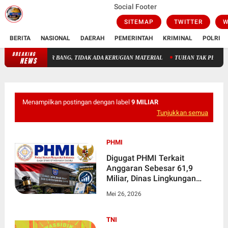
Social Footer
SITEMAP
TWITTER
W
BERITA
NASIONAL
DAERAH
PEMERINTAH
KRIMINAL
POLRI
BREAKING
DAMKAR SIGAP PADAMKAN API DI STADION AIR BANG, TIDAK A
NEWS
Menampilkan postingan dengan label
9 MILIAR
Tunjukkan semua
PHMI
Digugat PHMI Terkait
Anggaran Sebesar 61,9
Miliar, Dinas Lingkungan
Hidup dan Kebersihan Kota
Mei 26, 2026
Depok Mangkir
Dipersidangan Pembacaan
Putusan
TNI