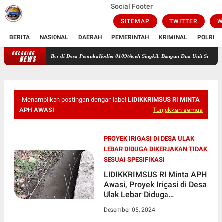
Social Footer
SITEMAP
TWITTER
W
BERITA
NASIONAL
DAERAH
PEMERINTAH
KRIMINAL
POLRI
BREAKING
Unit Sumur Bor di Desa PemukaKodim 0109/Aceh Singkil, Bangun Dua Unit Sumur Bor di De
NEWS
Menampilkan postingan dengan label
LIDIKKRIMSUS RI MINTA
APH AWASI
Tunjukkan semua
PROYEK IRIGASI DI DESA ULAK
LEBAR DIDUGA DIKERJAKAN TIDAK
SESUAI SPESIFIKASI
LIDIKKRIMSUS RI Minta APH
Awasi, Proyek Irigasi di Desa
Ulak Lebar Diduga
Dikerjakan Tidak Sesuai
Desember 05, 2024
Spesifikasi, Oleh Kontraktor