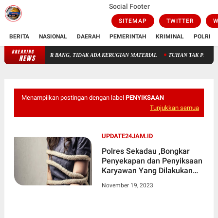
Social Footer
SITEMAP
TWITTER
W
BERITA
NASIONAL
DAERAH
PEMERINTAH
KRIMINAL
POLRI
BREAKING
TADION AIR BANG, TIDAK ADA KERUGIAN MATERIAL
TUHAN TAK PERLU DICARI, 
NEWS
Menampilkan postingan dengan label
PENYIKSAAN
Tunjukkan semua
UPDATE24JAM.ID
Polres Sekadau ,Bongkar
Penyekapan dan Penyiksaan
Karyawan Yang Dilakukan
PT.BSL
November 19, 2023