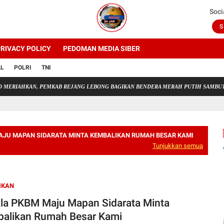
Soci
S
RIVACY POLICY
PEDOMAN MEDIA SIBER
AL
POLRI
TNI
AN, PEMKAB REJANG LEBONG BAGIKAN BENDERA MERAH PUTIH SAMBUT HUT RI K
AJU MAPAN SIDARATA MINTA KEMBALIKAN RUMAH BESAR KAMI
Tunjukkan semua
IKAN
la PKBM Maju Mapan Sidarata Minta
alikan Rumah Besar Kami