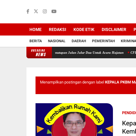
HOME
REDAKSI
KODE ETIK
DISCLAIMER
P
BERITA
NASIONAL
DAERAH
PEMERINTAH
KRIMIN
BREAKING
ingkil Keluarkan Aturan Penutupan Jalan Jalur Dua Untuk Acara Hajatan
CFD MERIAHK
NEWS
Menampilkan postingan dengan label
KEPALA PKBM M
PENDID
Kepa
Kemb