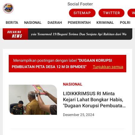
Social Footer
SITEMAP
TWITTER
W
BERITA
NASIONAL
DAERAH
PEMERINTAH
KRIMINAL
POLRI
BREAKING
Jaga Keamanan Perbatasan, Satgas Pamtas RI-Malaysia Yonarmed 19
NEWS
Menampilkan postingan dengan label
"DUGAAN KORUPSI
PEMBUATAN PETA DESA 12 M DI BPMDES"
Tunjukkan semua
NASIONAL
LIDIKKRIMSUS RI Minta
Kejari Lahat Bongkar Habis,
"Dugaan Korupsi Pembuatan
Peta Desa 12 M di BPMDes"
Desember 25, 2024