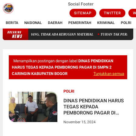
Social Footer
SITEMAP
TWITTER
W
BERITA
NASIONAL
DAERAH
PEMERINTAH
KRIMINAL
POLRI
BREAKING
DAMKAR SIGAP PADAMKAN API DI STADION AIR BANG, TIDAK 
NEWS
Menampilkan postingan dengan label
DINAS PENDIDIKAN
HARUS TEGAS KEPADA PEMBORONG PAGAR DI SMPN 2
CARINGIN KABUPATEN BOGOR
Tunjukkan semua
POLRI
DINAS PENDIDIKAN HARUS
TEGAS KEPADA
PEMBORONG PAGAR DI
SMPN 2 CARINGIN
November 15, 2024
KABUPATEN BOGOR