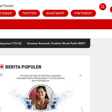
al Footer
ITEMAP
TWITTER
WHATSAPP
PINTEREST
 TNI AD
Kesatuan Komando Pembela Merah Putih (KKPMP) Wadah Silaturahmi Masyaraka
BERITA POPULER