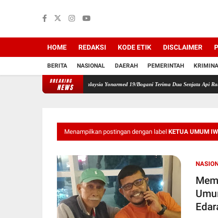
HOME
REDAKSI
KODE ETIK
DISCLAIMER
P
BERITA
NASIONAL
DAERAH
PEMERINTAH
KRIMIN
BREAKING
san, Satgas Pamtas RI-Malaysia Yonarmed 19/Bogani Terima Dua Senjata Api Rakitan dari 
NEWS
Menampilkan postingan dengan label
KETUA UMUM IW
NASIO
Mema
Umum
Edar