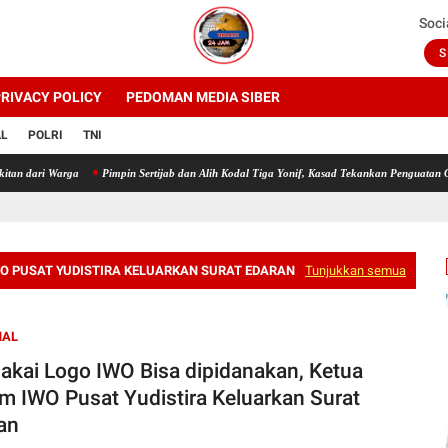
Soci
S
RIVACY POLICY
PEDOMAN MEDIA SIBER
AL
POLRI
TNI
Warga
Pimpin Sertijab dan Alih Kodal Tiga Yonif, Kasad Tekankan Penguatan Organisasi
O PUSAT YUDISTIRA KELUARKAN SURAT EDARAN
Tunjukkan semua
NAL
kai Logo IWO Bisa dipidanakan, Ketua
 IWO Pusat Yudistira Keluarkan Surat
an