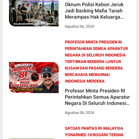
Oknum Polisi Kebon Jeruk
Jadi Backing Mafia Tanah
Merampas Hak Keluarga
Ambar Witjaksono Sutarman
Agustus 06, 2026
PROFESOR MINTA PRESIDEN RI
PERINTAHKAN SEMUA APARATUR
NEGARA DI SELURUH INDONESIA
TERTIBKAN BENDERA LUNTUR
KUSAM DAN PASANG BENDERA
BERCAHAYA MEWARNAI
INDONESIA MERDEKA
Profesor Minta Presiden RI
Perintahkan Semua Aparatur
Negara Di Seluruh Indonesia
Tertibkan bendera luntur
Agustus 06, 2026
kusam dan Pasang Bendera
Bercahaya Mewarnai
Indonesia Merdeka !!!
SATGAS PAMTAS RI-MALAYSIA
YONARMED 19/BOGANI TERIMA