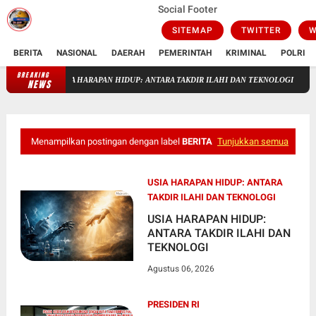
Social Footer
SITEMAP
TWITTER
W
BERITA
NASIONAL
DAERAH
PEMERINTAH
KRIMINAL
POLRI
BREAKING
USIA HARAPAN HIDUP: ANTARA TAKDIR ILAHI DAN TEKNOLOGI
Oknum Polisi
NEWS
Menampilkan postingan dengan label
BERITA
Tunjukkan semua
USIA HARAPAN HIDUP: ANTARA
TAKDIR ILAHI DAN TEKNOLOGI
USIA HARAPAN HIDUP:
ANTARA TAKDIR ILAHI DAN
TEKNOLOGI
Agustus 06, 2026
PRESIDEN RI