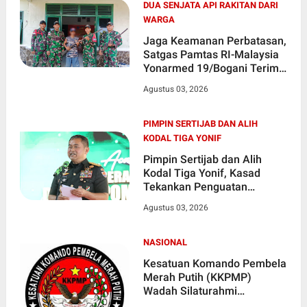
DUA SENJATA API RAKITAN DARI
WARGA
Jaga Keamanan Perbatasan,
Satgas Pamtas RI-Malaysia
Yonarmed 19/Bogani Terima
Dua Senjata Api Rakitan dari
Agustus 03, 2026
Warga
PIMPIN SERTIJAB DAN ALIH
KODAL TIGA YONIF
Pimpin Sertijab dan Alih
Kodal Tiga Yonif, Kasad
Tekankan Penguatan
Organisasi TNI AD
Agustus 03, 2026
NASIONAL
Kesatuan Komando Pembela
Merah Putih (KKPMP)
Wadah Silaturahmi
Masyarakat Indonesia