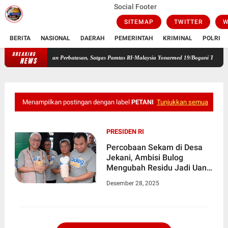
Social Footer
SITEMAP
TWITTER
W
BERITA
NASIONAL
DAERAH
PEMERINTAH
KRIMINAL
POLRI
BREAKING
ga Keamanan Perbatasan, Satgas Pamtas RI-Malaysia Yonarmed 19/Bogani Terima Dua Senja
NEWS
Menampilkan postingan dengan label
PETANI
Tunjukkan semua
PRESIDEN RI
Percobaan Sekam di Desa
Jekani, Ambisi Bulog
Mengubah Residu Jadi Uang
Untuk Masyarakat Indonesia
Desember 28, 2025
Maju