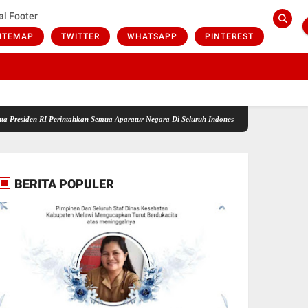
al Footer
ITEMAP
TWITTER
WHATSAPP
PINTEREST
en RI Perintahkan Semua Aparatur Negara Di Seluruh Indonesia Tertibkan bendera luntur ku
BERITA POPULER