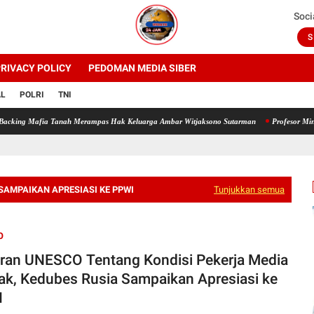
Soci
S
RIVACY POLICY
PEDOMAN MEDIA SIBER
AL
POLRI
TNI
Mafia Tanah Merampas Hak Keluarga Ambar Witjaksono Sutarman
Profesor Minta Presid
SAMPAIKAN APRESIASI KE PPWI
Tunjukkan semua
O
ran UNESCO Tentang Kondisi Pekerja Media
lak, Kedubes Rusia Sampaikan Apresiasi ke
I