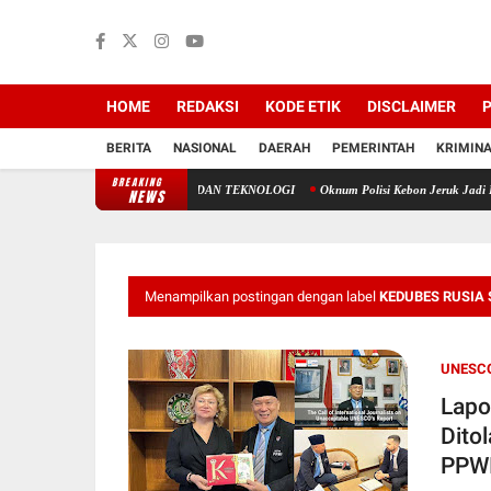
HOME
REDAKSI
KODE ETIK
DISCLAIMER
P
BERITA
NASIONAL
DAERAH
PEMERINTAH
KRIMIN
BREAKING
: ANTARA TAKDIR ILAHI DAN TEKNOLOGI
Oknum Polisi Kebon Jeruk Jadi Backing 
NEWS
Menampilkan postingan dengan label
KEDUBES RUSIA 
UNESC
Lapo
Dito
PPW