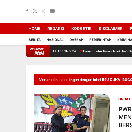
HOME
REDAKSI
KODE ETIK
DISCLAIMER
P
BERITA
NASIONAL
DAERAH
PEMERINTAH
KRIMIN
BREAKING
ANTARA TAKDIR ILAHI DAN TEKNOLOGI
Oknum Polisi Kebon Jeruk Jadi Backing Maf
NEWS
Menampilkan postingan dengan label
BEU CUKAI BOG
UPDATE
PWR
MEN
BER