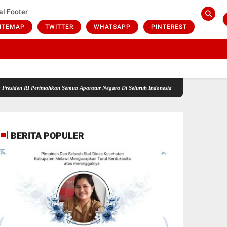
al Footer
ITEMAP
TWITTER
WHATSAPP
PINTEREST
RI Perintahkan Semua Aparatur Negara Di Seluruh Indonesia Tertibkan bendera luntur kusam
BERITA POPULER