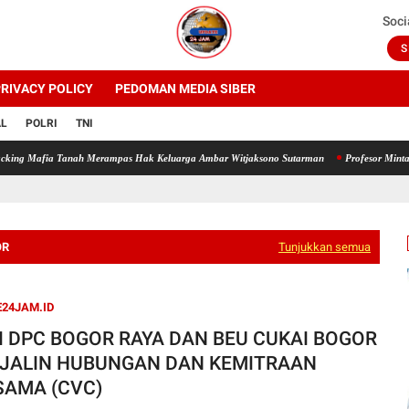
Soci
S
RIVACY POLICY
PEDOMAN MEDIA SIBER
AL
POLRI
TNI
ia Tanah Merampas Hak Keluarga Ambar Witjaksono Sutarman
Profesor Minta Presiden 
OR
Tunjukkan semua
24JAM.ID
I DPC BOGOR RAYA DAN BEU CUKAI BOGOR
JALIN HUBUNGAN DAN KEMITRAAN
SAMA (CVC)