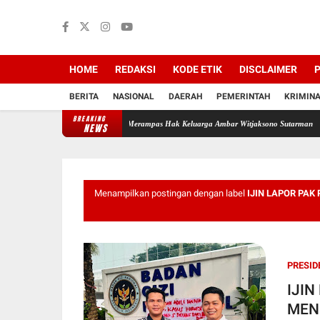
HOME
REDAKSI
KODE ETIK
DISCLAIMER
P
BERITA
NASIONAL
DAERAH
PEMERINTAH
KRIMIN
BREAKING
Jadi Backing Mafia Tanah Merampas Hak Keluarga Ambar Witjaksono Sutarman
Profesor
NEWS
Menampilkan postingan dengan label
IJIN LAPOR PAK
PRESID
IJIN
MEN