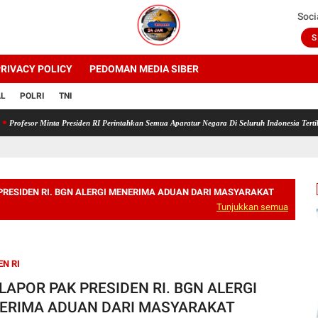
Soci
S
RIVACY POLICY
PEDOMAN MEDIA SIBER
AL
POLRI
TNI
 Minta Presiden RI Perintahkan Semua Aparatur Negara Di Seluruh Indonesia Tertibkan bend
 PRESIDEN RI. BGN ALERGI MENERIMA ADUAN DARI MASYARAKAT
Tunjukkan semua
EN RI
 LAPOR PAK PRESIDEN RI. BGN ALERGI
ERIMA ADUAN DARI MASYARAKAT