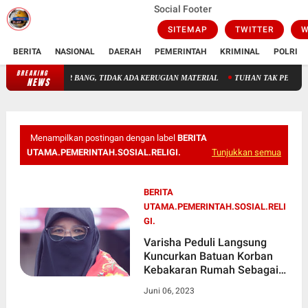
Social Footer
SITEMAP
TWITTER
W
BERITA
NASIONAL
DAERAH
PEMERINTAH
KRIMINAL
POLRI
BREAKING
ADION AIR BANG, TIDAK ADA KERUGIAN MATERIAL
TUHAN TAK PERLU DICARI, T
NEWS
Menampilkan postingan dengan label
BERITA
UTAMA.PEMERINTAH.SOSIAL.RELIGI.
Tunjukkan semua
BERITA
UTAMA.PEMERINTAH.SOSIAL.RELI
GI.
Varisha Peduli Langsung
Kuncurkan Batuan Korban
Kebakaran Rumah Sebagai
Kios Pupuk Dan Warung
Juni 06, 2023
Makan.