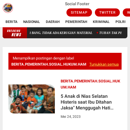
Social Footer
SITEMAP
TWITTER
W
BERITA
NASIONAL
DAERAH
PEMERINTAH
KRIMINAL
POLRI
BREAKING
TADION AIR BANG, TIDAK ADA KERUGIAN MATERIAL
TUHAN TAK PERLU DICARI, 
NEWS
Menampilkan postingan dengan label
BERITA.PEMERINTAH.SOSIAL.HUKUM.HAM
Tunjukkan semua
BERITA.PEMERINTAH.SOSIAL.HUK
UM.HAM
5 Anak di Nias Selatan
Histeris saat Ibu Ditahan
Jaksa" Menggugah Hati
Ketua LPAI Kak Seto Turun
Mei 24, 2023
Tangan