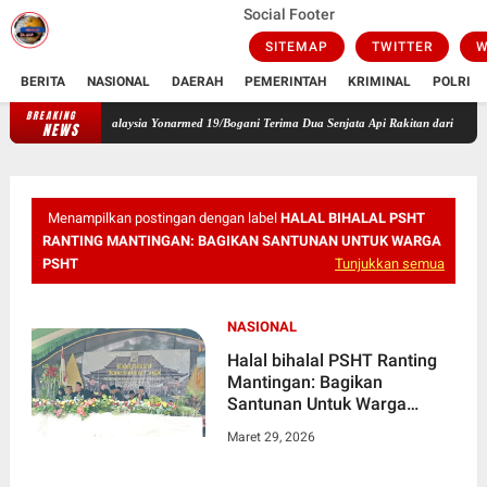
Social Footer
SITEMAP
TWITTER
W
BERITA
NASIONAL
DAERAH
PEMERINTAH
KRIMINAL
POLRI
BREAKING
mtas RI-Malaysia Yonarmed 19/Bogani Terima Dua Senjata Api Rakitan dari Warga
Pimp
NEWS
Menampilkan postingan dengan label
HALAL BIHALAL PSHT
RANTING MANTINGAN: BAGIKAN SANTUNAN UNTUK WARGA
PSHT
Tunjukkan semua
NASIONAL
Halal bihalal PSHT Ranting
Mantingan: Bagikan
Santunan Untuk Warga
PSHT.
Maret 29, 2026