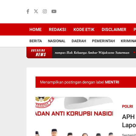
HOME
REDAKSI
KODE ETIK
DISCLAIMER
P
BERITA
NASIONAL
DAERAH
PEMERINTAH
KRIMIN
BREAKING
di Backing Mafia Tanah Merampas Hak Keluarga Ambar Witjaksono Sutarman
Profesor M
NEWS
Menampilkan postingan dengan label
MENTRI
POLRI
APH 
Lap
Septemb