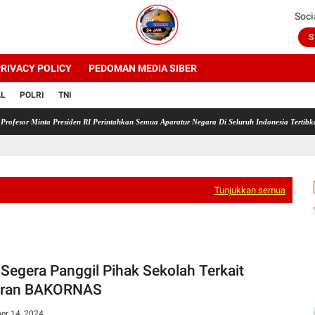
Soci
S
RIVACY POLICY
PEDOMAN MEDIA SIBER
AL
POLRI
TNI
inta Presiden RI Perintahkan Semua Aparatur Negara Di Seluruh Indonesia Tertibkan bender
Tunjukkan semua
Segera Panggil Pihak Sekolah Terkait
oran BAKORNAS
er 14, 2024