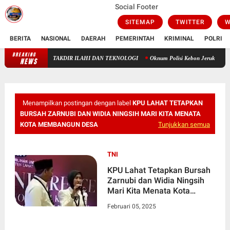
Social Footer
SITEMAP
TWITTER
W
BERITA
NASIONAL
DAERAH
PEMERINTAH
KRIMINAL
POLRI
BREAKING
: ANTARA TAKDIR ILAHI DAN TEKNOLOGI
Oknum Polisi Kebon Jeruk Jadi Backing 
NEWS
Menampilkan postingan dengan label
KPU LAHAT TETAPKAN
BURSAH ZARNUBI DAN WIDIA NINGSIH MARI KITA MENATA
KOTA MEMBANGUN DESA
Tunjukkan semua
TNI
KPU Lahat Tetapkan Bursah
Zarnubi dan Widia Ningsih
Mari Kita Menata Kota
Membangun Desa
Februari 05, 2025