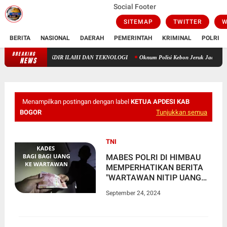
Social Footer
SITEMAP
TWITTER
W
BERITA
NASIONAL
DAERAH
PEMERINTAH
KRIMINAL
POLRI
BREAKING
ANTARA TAKDIR ILAHI DAN TEKNOLOGI
Oknum Polisi Kebon Jeruk Jadi Backing Maf
NEWS
Menampilkan postingan dengan label
KETUA APDESI KAB
BOGOR
Tunjukkan semua
TNI
MABES POLRI DI HIMBAU
MEMPERHATIKAN BERITA
"WARTAWAN NITIP UANG
KE WARTAWAN"
September 24, 2024