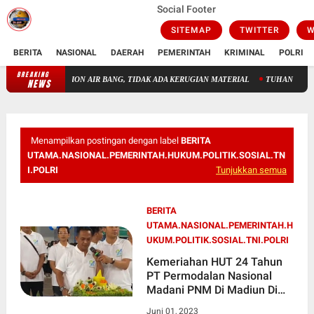
Social Footer
SITEMAP
TWITTER
W
BERITA
NASIONAL
DAERAH
PEMERINTAH
KRIMINAL
POLRI
BREAKING
 DI STADION AIR BANG, TIDAK ADA KERUGIAN MATERIAL
TUHAN TAK PERLU DIC
NEWS
Menampilkan postingan dengan label
BERITA
UTAMA.NASIONAL.PEMERINTAH.HUKUM.POLITIK.SOSIAL.TN
I.POLRI
Tunjukkan semua
BERITA
UTAMA.NASIONAL.PEMERINTAH.H
UKUM.POLITIK.SOSIAL.TNI.POLRI
Kemeriahan HUT 24 Tahun
PT Permodalan Nasional
Madani PNM Di Madiun Di
Hadiri 1000 Karyawan
Juni 01, 2023