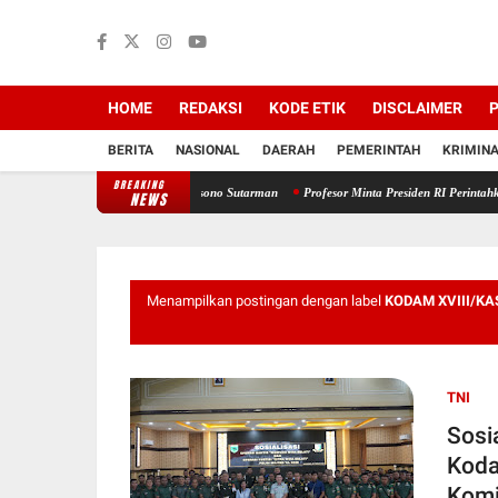
HOME
REDAKSI
KODE ETIK
DISCLAIMER
P
BERITA
NASIONAL
DAERAH
PEMERINTAH
KRIMIN
BREAKING
ak Keluarga Ambar Witjaksono Sutarman
Profesor Minta Presiden RI Perintahkan Semua 
NEWS
Menampilkan postingan dengan label
KODAM XVIII/KA
TNI
Sosi
Koda
Komi