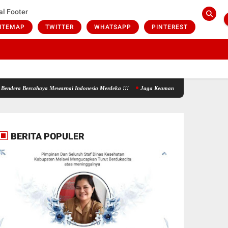
al Footer
ITEMAP
TWITTER
WHATSAPP
PINTEREST
ercahaya Mewarnai Indonesia Merdeka !!!
Jaga Keamanan Perbatasan, Satgas Pamtas RI-
BERITA POPULER