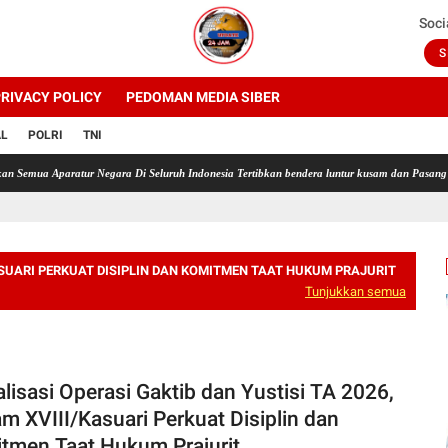
Soci
S
RIVACY POLICY
PEDOMAN MEDIA SIBER
AL
POLRI
TNI
Aparatur Negara Di Seluruh Indonesia Tertibkan bendera luntur kusam dan Pasang Bendera B
SUARI PERKUAT DISIPLIN DAN KOMITMEN TAAT HUKUM PRAJURIT
Tunjukkan semua
alisasi Operasi Gaktib dan Yustisi TA 2026,
m XVIII/Kasuari Perkuat Disiplin dan
tmen Taat Hukum Prajurit