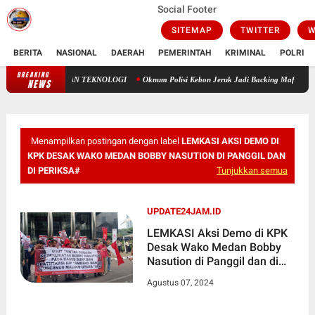
Social Footer
SITEMAP
TWITTER
W
BERITA
NASIONAL
DAERAH
PEMERINTAH
KRIMINAL
POLRI
BREAKING
USIA HARAPAN HIDUP: ANTARA TAKDIR ILAHI DAN TEKNOLOGI
NEWS
Menampilkan postingan dengan label
LEMKASI AKSI DEMO DI
KPK DESAK WAKO MEDAN BOBBY NASUTION DI PANGGIL DAN
DI PERIKSA#
Tunjukkan semua
UPDATE24JAM.ID
LEMKASI Aksi Demo di KPK
Desak Wako Medan Bobby
Nasution di Panggil dan di
Periksa
Agustus 07, 2024