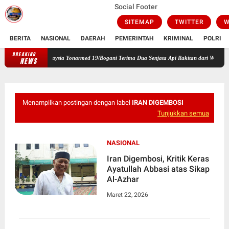
Social Footer
SITEMAP
TWITTER
W
BERITA
NASIONAL
DAERAH
PEMERINTAH
KRIMINAL
POLRI
BREAKING
as RI-Malaysia Yonarmed 19/Bogani Terima Dua Senjata Api Rakitan dari Warga
Pimpin
NEWS
Menampilkan postingan dengan label
IRAN DIGEMBOSI
Tunjukkan semua
NASIONAL
Iran Digembosi, Kritik Keras
Ayatullah Abbasi atas Sikap
Al-Azhar
Maret 22, 2026