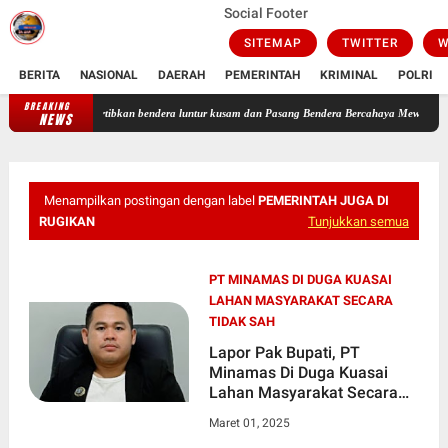
Social Footer
SITEMAP
TWITTER
W
BERITA
NASIONAL
DAERAH
PEMERINTAH
KRIMINAL
POLRI
BREAKING
Indonesia Tertibkan bendera luntur kusam dan Pasang Bendera Bercahaya Mewarnai Indonesia
NEWS
Menampilkan postingan dengan label
PEMERINTAH JUGA DI
RUGIKAN
Tunjukkan semua
PT MINAMAS DI DUGA KUASAI
LAHAN MASYARAKAT SECARA
TIDAK SAH
Lapor Pak Bupati, PT
Minamas Di Duga Kuasai
Lahan Masyarakat Secara
Tidak Sah, Pemerintah Juga
Maret 01, 2025
Di Rugikan