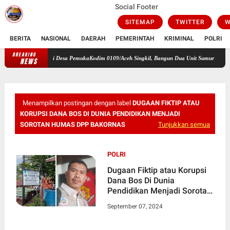
Social Footer
SITEMAP
TWITTER
W
BERITA
NASIONAL
DAERAH
PEMERINTAH
KRIMINAL
POLRI
BREAKING
Kodim 0109/Aceh Singkil, Bangun Dua Unit Sumur Bor di Desa PemukaKodi
NEWS
Menampilkan postingan dengan label
DUGAAN FIKTIP ATAU
KORUPSI DANA BOS DI DUNIA PENDIDIKAN MENJADI
SOROTAN HUMAS DPP BAKORNAS
Tunjukkan semua
POLRI
Dugaan Fiktip atau Korupsi
Dana Bos Di Dunia
Pendidikan Menjadi Sorotan
Humas DPP Bakornas
September 07, 2024