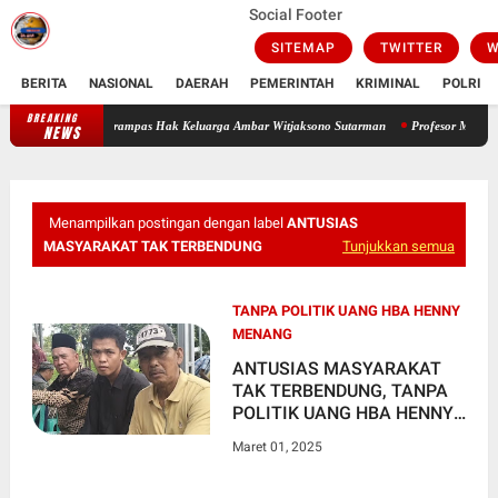
Social Footer
SITEMAP
TWITTER
W
BERITA
NASIONAL
DAERAH
PEMERINTAH
KRIMINAL
POLRI
BREAKING
Oknum Polisi Kebon Jeruk Jadi Backing Mafia Tanah Merampas Hak Kelu
NEWS
Menampilkan postingan dengan label
ANTUSIAS
MASYARAKAT TAK TERBENDUNG
Tunjukkan semua
TANPA POLITIK UANG HBA HENNY
MENANG
ANTUSIAS MASYARAKAT
TAK TERBENDUNG, TANPA
POLITIK UANG HBA HENNY
MENANG
Maret 01, 2025