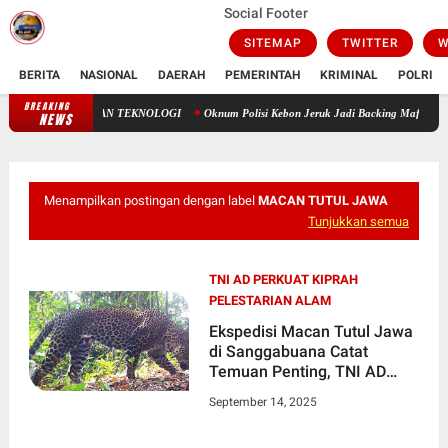
Social Footer
SITEMAP
TWITTER
W
BERITA
NASIONAL
DAERAH
PEMERINTAH
KRIMINAL
POLRI
BREAKING
DIR ILAHI DAN TEKNOLOGI
Oknum Polisi Kebon Jeruk Jadi Backing Mafia Tanah Me
NEWS
Menampilkan postingan dengan label
MACAN TUTUL JAWA
Tunjukkan semua
TNI AD PERKUAT KIPRAH
PELESTARIAN ALAM
Ekspedisi Macan Tutul Jawa
di Sanggabuana Catat
Temuan Penting, TNI AD
Perkuat Kiprah Pelestarian
September 14, 2025
Alam