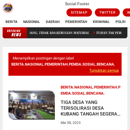
Social Footer
SITEMAP
TWITTER
W
BERITA
NASIONAL
DAERAH
PEMERINTAH
KRIMINAL
POLRI
BREAKING
DAMKAR SIGAP PADAMKAN API DI STADION AIR BANG, TIDAK 
NEWS
Menampilkan postingan dengan label
BERITA.NASIONAL.PEMERINTAH.PEMDA.SOSIAL.BENCANA.
Tunjukkan semua
BERITA.NASIONAL.PEMERINTAH.P
EMDA.SOSIAL.BENCANA.
TIGA DESA YANG
TERISOLIRASI DESA
KUBANG TANGAH SEGERA
DI ATASI WAKO RUTE
Mei 08, 2023
LOKASI YANG SANGAT