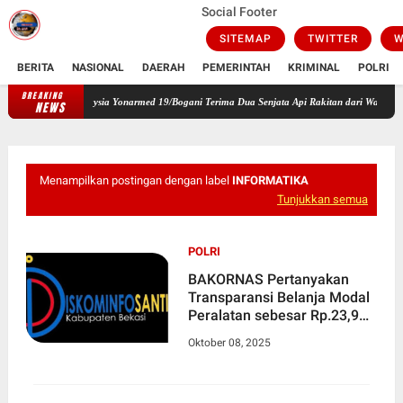
Social Footer
SITEMAP
TWITTER
W
BERITA
NASIONAL
DAERAH
PEMERINTAH
KRIMINAL
POLRI
BREAKING
Jaga Keamanan Perbatasan, Satgas Pamtas RI-Malaysia Yonarmed 1
NEWS
Menampilkan postingan dengan label
INFORMATIKA
Tunjukkan semua
POLRI
BAKORNAS Pertanyakan
Transparansi Belanja Modal
Peralatan sebesar Rp.23,9
Miliar Kepada Dinas
Oktober 08, 2025
Komunikasi, Informatika,
Persandian dan Statistik
Kabupaten Bekasi