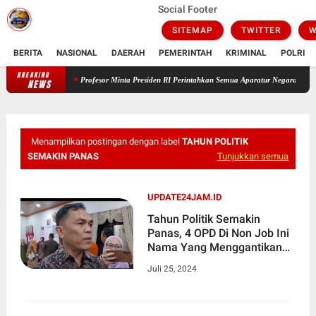
Social Footer
SITEMAP
TWITTER
W
BERITA
NASIONAL
DAERAH
PEMERINTAH
KRIMINAL
POLRI
BREAKING
Profesor Minta Presiden RI Perintahkan Semua Aparatur Negara Di Seluruh Ind
NEWS
Menampilkan postingan dengan label
TAHUN POLITIK
SEMAKIN PANAS
Tunjukkan semua
UPDATE24JAM.ID
Tahun Politik Semakin
Panas, 4 OPD Di Non Job Ini
Nama Yang Menggantikan
Posisi nya
Juli 25, 2024