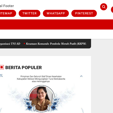
al Footer
ITEMAP
TWITTER
WHATSAPP
PINTEREST
I AD
Kesatuan Komando Pembela Merah Putih (KKPMP) Wadah Silaturahmi Masyarakat I
BERITA POPULER