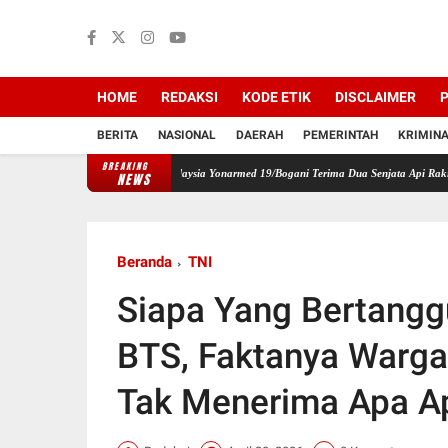
HOME
REDAKSI
KODE ETIK
DISCLAIMER
P
BERITA
NASIONAL
DAERAH
PEMERINTAH
KRIMIN
BREAKING
, Satgas Pamtas RI-Malaysia Yonarmed 19/Bogani Terima Dua Senjata Api Rakitan dari War
NEWS
Beranda
TNI
Siapa Yang Bertangg
BTS, Faktanya Warga
Tak Menerima Apa A