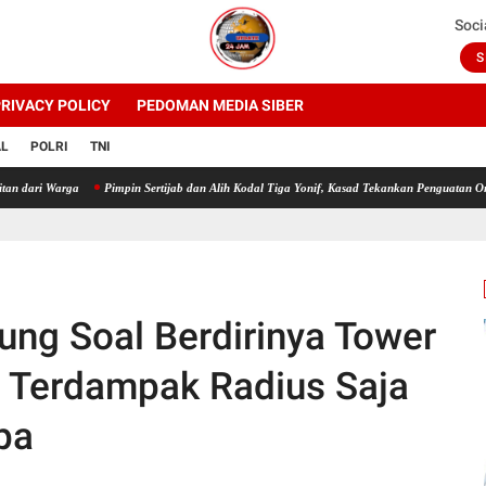
Soci
S
RIVACY POLICY
PEDOMAN MEDIA SIBER
AL
POLRI
TNI
ga
Pimpin Sertijab dan Alih Kodal Tiga Yonif, Kasad Tekankan Penguatan Organisasi TN
ung Soal Berdirinya Tower
 Terdampak Radius Saja
pa