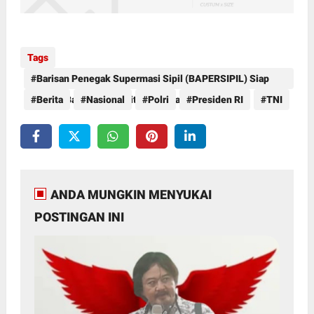
Tags
Barisan Penegak Supermasi Sipil (BAPERSIPIL) Siap
Pasang Badan Lawan Fitnah Terhadap Presiden RI
Berita
Nasional
Polri
Presiden RI
TNI
Prabowo Subianto
ANDA MUNGKIN MENYUKAI
POSTINGAN INI