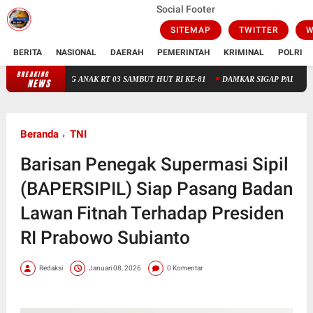
Social Footer
SITEMAP
TWITTER
W
BERITA
NASIONAL
DAERAH
PEMERINTAH
KRIMINAL
POLRI
BREAKING
ONG ANAK RT 03 SAMBUT HUT RI KE-81
DAMKAR SIGAP PADAMKAN API DI STA
NEWS
Beranda
TNI
Barisan Penegak Supermasi Sipil
(BAPERSIPIL) Siap Pasang Badan
Lawan Fitnah Terhadap Presiden
RI Prabowo Subianto
Redaksi
Januari 08, 2026
0 Komentar