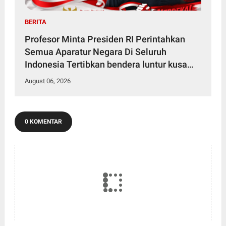
BERITA
Profesor Minta Presiden RI Perintahkan
Semua Aparatur Negara Di Seluruh
Indonesia Tertibkan bendera luntur kusam
dan Pasang Bendera Bercahaya Mewarnai
August 06, 2026
Indonesia Merdeka !!!
0 KOMENTAR