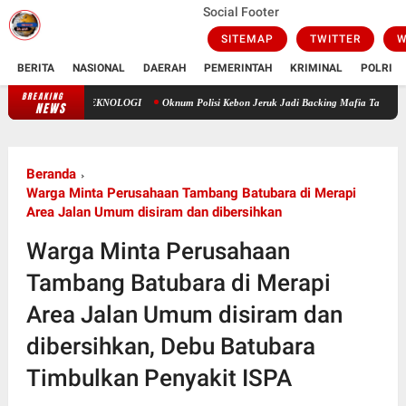
Social Footer
SITEMAP
TWITTER
W
BERITA
NASIONAL
DAERAH
PEMERINTAH
KRIMINAL
POLRI
BREAKING
USIA HARAPAN HIDUP: ANTARA TAKDIR ILAHI DAN TEKNOLOGI
Okn
NEWS
Beranda
Warga Minta Perusahaan Tambang Batubara di Merapi
Area Jalan Umum disiram dan dibersihkan
Warga Minta Perusahaan
Tambang Batubara di Merapi
Area Jalan Umum disiram dan
dibersihkan, Debu Batubara
Timbulkan Penyakit ISPA